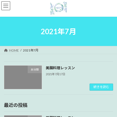
コ
ナ
ン
ビ
テ
ゲ
ン
ー
ツ
シ
へ
ョ
2021年7月
ス
ン
キ
に
ッ
移
プ
動
HOME
2021年7月
美腸料理レッスン
未分類
2021年7月17日
続きを読む
最近の投稿